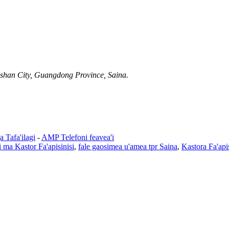
shan City, Guangdong Province, Saina.
 Tafa'ilagi
-
AMP Telefoni feavea'i
i ma Kastor Fa'apisinisi
,
fale gaosimea u'amea tpr Saina
,
Kastora Fa'apis