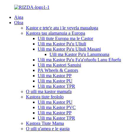
Aiga
Oloa
Kastor e tete'e atu i le vevela maualuga
Kastora tau alamanuia a Europa
Uili tiute Europa ma le Castor
Uili ma Kastor Pa'u Uliuli
Uili ma Kastor Pa'u Uliuli Masani
Uili ma Kastor Pa'u Lanumoana
Uili ma Kastor Pa'u Fa'a'ofuofu Lanu Efuefu
Uili ma Kastori Sanuisi
PA Wheels & Castors
Uili ma Kastor PP
Uili ma Kastor PU
Uili ma Kastor TPR
O uili ma kastor mamafa
Kastora tiute feololo
Uili ma Kastor PU
Uili ma Kastor PVC
Uili ma Kastor PP
Uili ma Kastor TPR
Kastora Tiute Mama
O uili u'amea e le gaoia