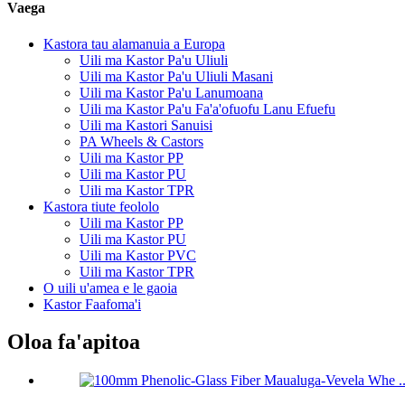
Vaega
Kastora tau alamanuia a Europa
Uili ma Kastor Pa'u Uliuli
Uili ma Kastor Pa'u Uliuli Masani
Uili ma Kastor Pa'u Lanumoana
Uili ma Kastor Pa'u Fa'a'ofuofu Lanu Efuefu
Uili ma Kastori Sanuisi
PA Wheels & Castors
Uili ma Kastor PP
Uili ma Kastor PU
Uili ma Kastor TPR
Kastora tiute feololo
Uili ma Kastor PP
Uili ma Kastor PU
Uili ma Kastor PVC
Uili ma Kastor TPR
O uili u'amea e le gaoia
Kastor Faafoma'i
Oloa fa'apitoa