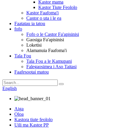
Kastor mama
Kastor Tiute Feololo
Kastor Faafoma'i
Castor o uta i le ea
Faatatau ia tatou
fofo
Fofo o le Castor Fa'apisinisi
Gaosiga Fa'apisinisi
Loketisi
Alamanuia Faafoma'i
Tala Fou
Tala Fou a le Kamupani
Falegaosimea i Aso Taitasi
Faafesootai matou
English
Aiga
Oloa
Kastora tiute feololo
Uili ma Kastor PP