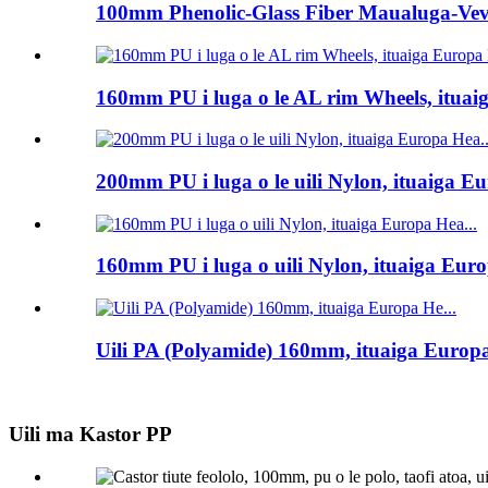
100mm Phenolic-Glass Fiber Maualuga-Veve
160mm PU i luga o le AL rim Wheels, ituai
200mm PU i luga o le uili Nylon, ituaiga Eu
160mm PU i luga o uili Nylon, ituaiga Euro
Uili PA (Polyamide) 160mm, ituaiga Europa
Uili ma Kastor PP