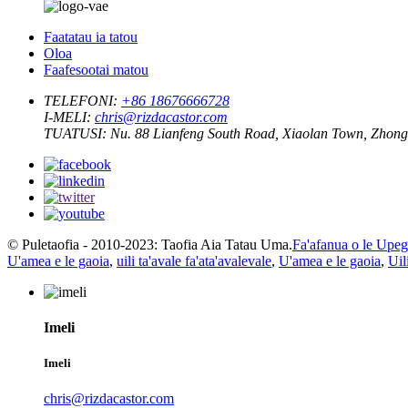
Faatatau ia tatou
Oloa
Faafesootai matou
TELEFONI:
+86 18676666728
I-MELI:
chris@rizdacastor.com
TUATUSI:
Nu. 88 Lianfeng South Road, Xiaolan Town, Zhong
© Puletaofia - 2010-2023: Taofia Aia Tatau Uma.
Fa'afanua o le Upega
U'amea e le gaoia
,
uili ta'avale fa'ata'avalevale
,
U'amea e le gaoia
,
Uil
Imeli
Imeli
chris@rizdacastor.com