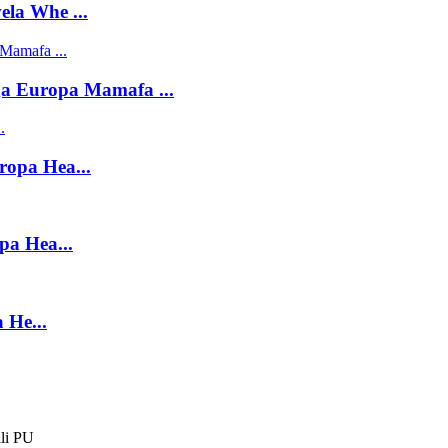
la Whe ...
ga Europa Mamafa ...
ropa Hea...
pa Hea...
 He...